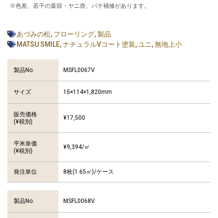
※色差、若干の葉節・ヤニ壺、パテ補修があります。
あづみの松
,
フローリング
,
製品
MATSU SMILE
,
ナチュラルVコート塗装
,
ユニ
,
無地上小
MSFL0067V
製品No.
15×114×1,820mm
サイズ
販売価格
¥17,500
(¥税別)
平米単価
¥9,394/㎡
(¥税別)
発注単位
8枚(1.65㎡)/ケース
MSFL0068V
製品No.