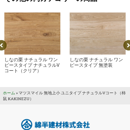
ュラル ワン
しなの栗 ナチュラル ワン
しなの栗 ナ
 ナチュラルV
ピースタイプ 無塗装
タイプ 無塗
ア）
ホーム
»
マツスマイル 無地上小 ユニタイプ ナチュラルVコート（柿
鼠 KAKINEZU）