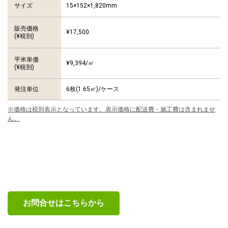
15×152×1,820mm
サイズ
販売価格
¥17,500
(¥税別)
平米単価
¥9,394/㎡
(¥税別)
発注単位
6枚(1.65㎡)/ケース
※価格は税別表示となっています。表示価格に配送費・施工費は含まれませ
ん。
お問合せはこちらから