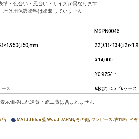
表情・色合い・風合い・サイズが異なります。

、屋外用保護塗料は塗装していません。
MSPN0046
±2)×1,950(±50)mm
22(±1)×134(±2)×1,
¥
14,000
¥
8,975
/㎡
/ケース
6枚(約1.56㎡)/ケース
表示価格に配送費・施工費は含まれません。
製品
MATSU Blue 藍 Wood JAPAN
,
その他
,
ワンピース
,
古風板
,
節有