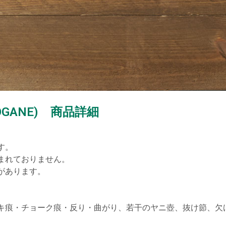
OGANE) 商品詳細
。

れておりません。

あります。

キ痕・チョーク痕・反り・曲がり、若干のヤニ壺、抜け節、欠け