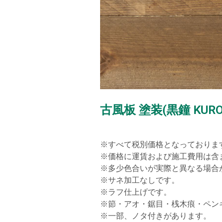
古風板 塗装(黒鐘 KUR
※すべて税別価格となっております
※価格に運賃および施工費用は含ま
※多少色合いが実際と異なる場合が
※サネ加工なしです。

※ラフ仕上げです。

※節・アオ・鋸目・桟木痕・ペン
※一部、ノタ付きがあります。
