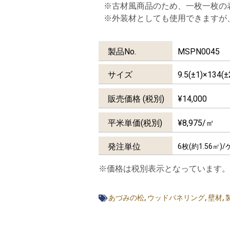
※古材風商品のため、一枚一枚の
※外装材としても使用できますが
製品No.
MSPN0045
サイズ
9.5(±1)×134(
販売価格 (税別)
¥
14,000
平米単価(税別)
¥
8,975
/㎡
発注単位
6枚(約1.56㎡)
※価格は税別表示となっています。
あづみの松
,
ウッドパネリング
,
壁材
,