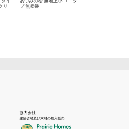
あづみの松 無地上小 ユニタイ
あづみの松 無地上小 
イ
プ 無塗装
プ ナチュラルVコー
ア）
協力会社
建築資材及び木材の輸入販売