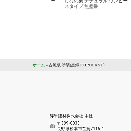
栗 ナチュラル ワンピー
しなの栗 ナチュラル ワンピー
プ ナチュラルVコート
スタイプ 無塗装
ア）
ホーム
»
古風板 塗装(黒鐘 KUROGANE)
綿半建材株式会社 本社
〒399-0033
長野県松本市笹賀7116-1