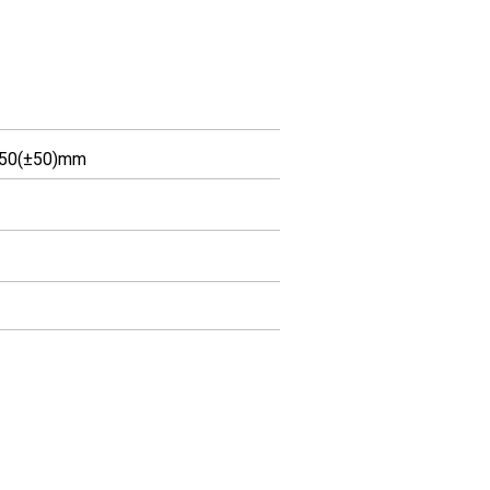
950(±50)mm