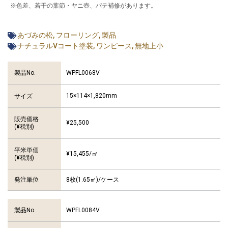
※色差、若干の葉節・ヤニ壺、パテ補修があります。
あづみの松
,
フローリング
,
製品
ナチュラルVコート塗装
,
ワンピース
,
無地上小
WPFL0068V
製品No.
15×114×1,820mm
サイズ
販売価格
¥25,500
(¥税別)
平米単価
¥15,455/㎡
(¥税別)
発注単位
8枚(1.65㎡)/ケース
WPFL0084V
製品No.