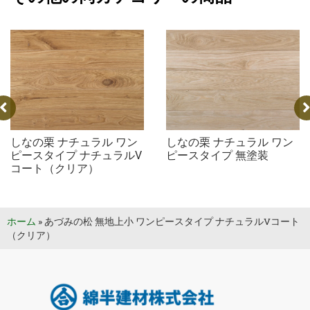
ン
しなの栗 ナチュラル ワン
しなの栗 ナチュラル ユ
ルV
ピースタイプ 無塗装
タイプ 無塗装
ホーム
»
あづみの松 無地上小 ワンピースタイプ ナチュラルVコート
（クリア）